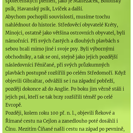
společenských plemen, jako je Maltézáček, Boloňský
psík, Havanský psík, Lvíček a další.
Abychom pochopili souvislosti, musíme trochu
nahlédnout do historie. Středověcí obyvatelé Kréty,
Minojci, ostatně jako většina ostrovních obyvatel, byli
námořníci. Při svých častých a dlouhých plavbách s
sebou brali mimo jiné i svoje psy. Byli výbornými
obchodníky, a tak se oni, stejně jako jejich pozdější
následovníci Féničané, při svých průzkumných
plavbách postupně rozšířili po celém Středomoří. Když
objevili Gibraltar, odvážili se i na západní pobřeží,
později dokonce až do Anglie. Po boku jim věrně stáli i
jejich psi, kteří se tak brzy rozšířili téměř po celé
Evropě.
Později, kolem roku 100 př. n. l., objevili Řekové a
Římané cestu na Cejlon a zanedlouho poté dosáhli i
Čínu. Mezitím Číňané našli cestu na západ po pevnině,