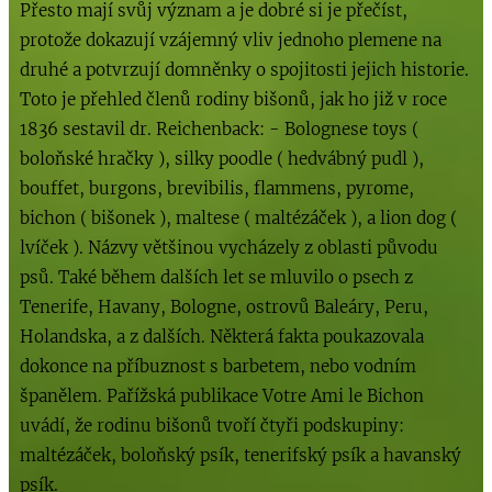
Přesto mají svůj význam a je dobré si je přečíst,
protože dokazují vzájemný vliv jednoho plemene na
druhé a potvrzují domněnky o spojitosti jejich historie.
Toto je přehled členů rodiny bišonů, jak ho již v roce
1836 sestavil dr. Reichenback: - Bolognese toys (
boloňské hračky ), silky poodle ( hedvábný pudl ),
bouffet, burgons, brevibilis, flammens, pyrome,
bichon ( bišonek ), maltese ( maltézáček ), a lion dog (
lvíček ). Názvy většinou vycházely z oblasti původu
psů. Také během dalších let se mluvilo o psech z
Tenerife, Havany, Bologne, ostrovů Baleáry, Peru,
Holandska, a z dalších. Některá fakta poukazovala
dokonce na příbuznost s barbetem, nebo vodním
španělem. Pařížská publikace Votre Ami le Bichon
uvádí, že rodinu bišonů tvoří čtyři podskupiny:
maltézáček, boloňský psík, tenerifský psík a havanský
psík.