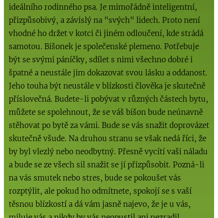
ideálního rodinného psa. Je mimořádně inteligentní,
přizpůsobivý, a závislý na "svých" lidech. Proto není
vhodné ho držet v kotci či jiném odloučení, kde strádá
samotou. Bišonek je společenské plemeno. Potřebuje
být se svými páníčky, sdílet s nimi všechno dobré i
špatné a neustále jim dokazovat svou lásku a oddanost.
Jeho touha být neustále v blízkosti člověka je skutečně
příslovečná. Budete-li pobývat v různých částech bytu,
můžete se spolehnout, že se váš bišon bude neúnavně
stěhovat po bytě za vámi. Bude se vás snažit doprovázet
skutečně všude. Na druhou stranu se však nedá říci, že
by byl vlezlý nebo neodbytný. Přesně vycítí vaši náladu
a bude se ze všech sil snažit se jí přizpůsobit. Pozná-li
na vás smutek nebo stres, bude se pokoušet vás
rozptýlit, ale pokud ho odmítnete, spokojí se s vaší
těsnou blízkostí a dá vám jasně najevo, že je u vás,
miluje vás a nikdy by vás neopustil ani nezradil.