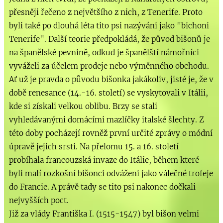
přesněji řečeno z největšího z nich, z Tenerife. Proto
byli také po dlouhá léta tito psi nazýváni jako "bichoni
Tenerife". Další teorie předpokládá, že původ bišonů je
na španělské pevnině, odkud je španělští námořníci
vyváželi za účelem prodeje nebo výměnného obchodu.
Ať už je pravda o původu bišonka jakákoliv, jisté je, že v
době renesance (14.-16. století) se vyskytovali v Itálii,
kde si získali velkou oblibu. Brzy se stali
vyhledávanými domácími mazlíčky italské šlechty. Z
této doby pocházejí rovněž první určité zprávy o módní
úpravě jejich srsti. Na přelomu 15. a 16. století
probíhala francouzská invaze do Itálie, během které
byli malí rozkošní bišonci odváženi jako válečné trofeje
do Francie. A právě tady se tito psi nakonec dočkali
nejvyšších poct.
Již za vlády Františka I. (1515-1547) byl bišon velmi