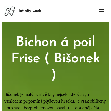
Infinity Luck
Bichon á poil
Frise ( Bišonek
)
Bišonek je malý, zářivě bílý pejsek, který svým
vzhledem připomíná plyšovou hračku. Je však oblíbený
i pro svou bezproblémovou povahu, která z něj dělá