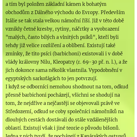
a tím byl položen základní kámen k bohatým
obchodům z Dálného východu do Evropy. Především
Itálie se tak stala velkou námořní říší. Již v této době
vznikly četné kresby, rytiny, náčrtky a vyobrazení
"malých, často bílých a vlnitých psíků", kteří byli
tehdy již velice rozšíření a oblíbení. Existují také
zmínky, že tito psíci (barbichoni) existovali i v době
vlády královny Nilu, Kleopatry (r. 69-30 př. n. l.), a že
jich dokonce sama několik vlastnila. Vypodobnění v
egyptských sarkofágách to jen potvrzují.
I když se odborníci nemohou shodnout na tom, odkud
přesně barbichoni pocházejí, všichni se shodují na
tom, že nejdříve a nejčastěji se objevovali právě ve
Středozemí, odkud se coby společníci námořníků na
dlouhých cestách dostávali do stále vzdálenějších
oblastí. Existují však i jiné teorie o původu bišonů.
Jedna z nich tvrdí, že pocházejí z Kanárských ostrovů,