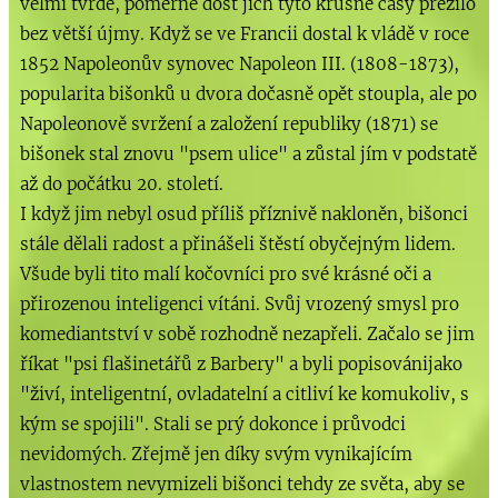
velmi tvrdé, poměrně dost jich tyto krušné časy přežilo
bez větší újmy. Když se ve Francii dostal k vládě v roce
1852 Napoleonův synovec Napoleon III. (1808-1873),
popularita bišonků u dvora dočasně opět stoupla, ale po
Napoleonově svržení a založení republiky (1871) se
bišonek stal znovu "psem ulice" a zůstal jím v podstatě
až do počátku 20. století.
I když jim nebyl osud příliš příznivě nakloněn, bišonci
stále dělali radost a přinášeli štěstí obyčejným lidem.
Všude byli tito malí kočovníci pro své krásné oči a
přirozenou inteligenci vítáni. Svůj vrozený smysl pro
komediantství v sobě rozhodně nezapřeli. Začalo se jim
říkat "psi flašinetářů z Barbery" a byli popisovánijako
"živí, inteligentní, ovladatelní a citliví ke komukoliv, s
kým se spojili". Stali se prý dokonce i průvodci
nevidomých. Zřejmě jen díky svým vynikajícím
vlastnostem nevymizeli bišonci tehdy ze světa, aby se