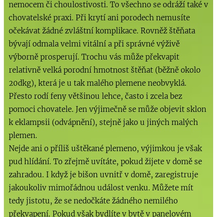
nemocem či choulostivosti. To všechno se odráží také v
chovatelské praxi. Při krytí ani porodech nemusíte
očekávat žádné zvláštní komplikace. Rovněž štěňata
bývají odmala velmi vitální a při správné výživě
výborně prosperují. Trochu vás může překvapit
relativně velká porodní hmotnost štěňat (běžně okolo
20dkg), která je u tak malého plemene neobvyklá.
Přesto rodí feny většinou lehce, často i zcela bez
pomoci chovatele. Jen výjimečně se může objevit sklon
k eklampsii (odvápnění), stejně jako u jiných malých
plemen.
Nejde ani o příliš uštěkané plemeno, výjimkou je však
pud hlídání. To zřejmě uvítáte, pokud žijete v domě se
zahradou. I když je bišon uvnitř v domě, zaregistruje
jakoukoliv mimořádnou událost venku. Můžete mít
tedy jistotu, že se nedočkáte žádného nemilého
překvapení. Pokud však bydlíte v bytě v panelovém