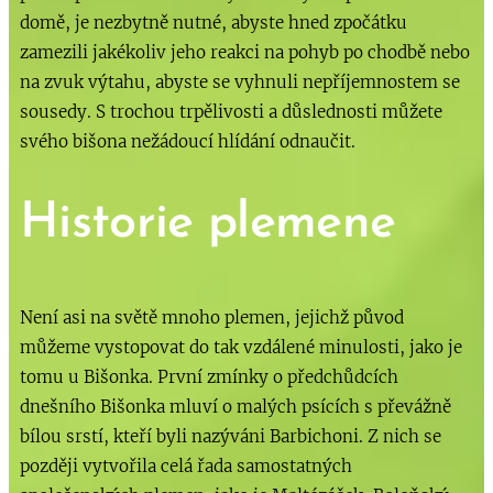
domě, je nezbytně nutné, abyste hned zpočátku
zamezili jakékoliv jeho reakci na pohyb po chodbě nebo
na zvuk výtahu, abyste se vyhnuli nepříjemnostem se
sousedy. S trochou trpělivosti a důslednosti můžete
svého bišona nežádoucí hlídání odnaučit.
Historie plemene
Není asi na světě mnoho plemen, jejichž původ
můžeme vystopovat do tak vzdálené minulosti, jako je
tomu u Bišonka. První zmínky o předchůdcích
dnešního Bišonka mluví o malých psících s převážně
bílou srstí, kteří byli nazýváni Barbichoni. Z nich se
později vytvořila celá řada samostatných