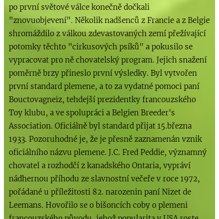
po první světové válce konečně dočkali
"znovuobjevení". Několik nadšenců z Francie a z Belgie
shromáždilo z válkou zdevastovaných zemí přežívající
potomky těchto "cirkusových psíků" a pokusilo se
vypracovat pro ně chovatelský program. Jejich snažení
poměrně brzy přineslo první výsledky. Byl vytvořen
první standard plemene, a to za vydatné pomoci paní
Bouctovagneiz, tehdejší prezidentky francouzského
Toy klubu, a ve spolupráci a Belgien Breeder's
Association. Oficiálně byl standard přijat 15.března
1933. Pozoruhodné je, že je přesně zaznamenán vznik
oficiálního názvu plemene. J.C. Fred Peddie, významný
chovatel a rozhodčí z kanadského Ontaria, vypráví
nádhernou příhodu ze slavnostní večeře v roce 1972,
pořádané u příležitosti 82. narozenin paní Nizet de
Leemans. Hovořilo se o bišoncích coby o plemeni
francouzského původu, jehož popularita v USA roste.