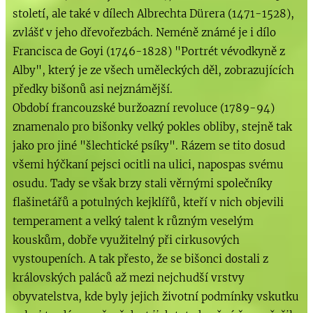
století, ale také v dílech Albrechta Dürera (1471-1528),
zvlášť v jeho dřevořezbách. Neméně známé je i dílo
Francisca de Goyi (1746-1828) "Portrét vévodkyně z
Alby", který je ze všech uměleckých děl, zobrazujících
předky bišonů asi nejznámější.
Období francouzské buržoazní revoluce (1789-94)
znamenalo pro bišonky velký pokles obliby, stejně tak
jako pro jiné "šlechtické psíky". Rázem se tito dosud
všemi hýčkaní pejsci ocitli na ulici, napospas svému
osudu. Tady se však brzy stali věrnými společníky
flašinetářů a potulných kejklířů, kteří v nich objevili
temperament a velký talent k různým veselým
kouskům, dobře využitelný při cirkusových
vystoupeních. A tak přesto, že se bišonci dostali z
královských paláců až mezi nejchudší vrstvy
obyvatelstva, kde byly jejich životní podmínky vskutku