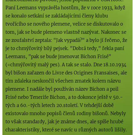
Paní Leemans vyprávěla hostům, že v roce 1933, když
se konalo setkání se zakládajícími členy klubu
tvořícího se nového plemene, velice se diskutovalo o
tom, jak se bude plemeno vlastně nazývat. Nakonec se
ze zoufalství zeptala: "Jak vypadá?" a bylo jí řečeno, že
je to chmýřovitý bílý pejsek. "Dobrá tedy," řekla paní
Leemans, "pak se bude jmenovat Bichon Frisé"
(=chmýřovitý malý pes). A tak se stalo. Dne 18.10.1934
byl bišon zařazen do Livre des Origines Fransaises, ale
tím zdaleka neskončil všechen zmatek kolem názvu
plemene. I nadále byl používán název Bichon a poil
Frisé nebo Tenerife Bichon, a to dokonce ještě v 50.-
tých a 60.-tých letech 20.století. V tehdejší době
existovalo mnoho popisů členů rodiny bišonů. Nebyly
to však standardy, jak je známe dnes, ale spíše hrubé
charakteristiky, které se navíc u různých autorů lišily.