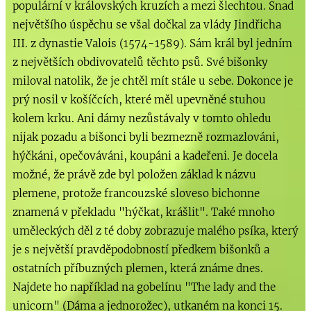
populární v královských kruzích a mezi šlechtou. Snad
největšího úspěchu se všal dočkal za vlády Jindřicha
III. z dynastie Valois (1574-1589). Sám král byl jedním
z největších obdivovatelů těchto psů. Své bišonky
miloval natolik, že je chtěl mít stále u sebe. Dokonce je
prý nosil v košíčcích, které měl upevněné stuhou
kolem krku. Ani dámy nezůstávaly v tomto ohledu
nijak pozadu a bišonci byli bezmezně rozmazlováni,
hýčkáni, opečováváni, koupáni a kadeřeni. Je docela
možné, že právě zde byl položen základ k názvu
plemene, protože francouzské sloveso bichonne
znamená v překladu "hýčkat, krášlit". Také mnoho
uměleckých děl z té doby zobrazuje malého psíka, který
je s největší pravděpodobností předkem bišonků a
ostatních příbuzných plemen, která známe dnes.
Najdete ho například na gobelínu "The lady and the
unicorn" (Dáma a jednorožec), utkaném na konci 15.