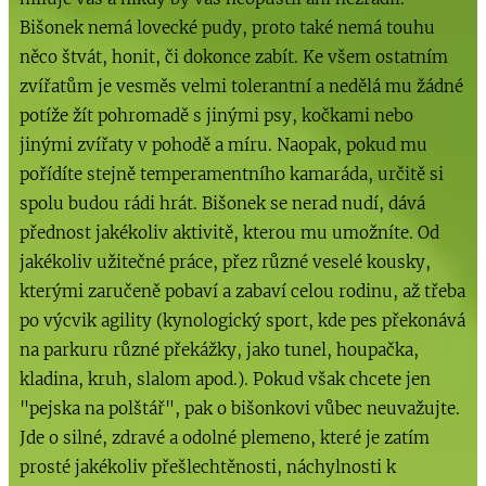
Bišonek nemá lovecké pudy, proto také nemá touhu
něco štvát, honit, či dokonce zabít. Ke všem ostatním
zvířatům je vesměs velmi tolerantní a nedělá mu žádné
potíže žít pohromadě s jinými psy, kočkami nebo
jinými zvířaty v pohodě a míru. Naopak, pokud mu
pořídíte stejně temperamentního kamaráda, určitě si
spolu budou rádi hrát. Bišonek se nerad nudí, dává
přednost jakékoliv aktivitě, kterou mu umožníte. Od
jakékoliv užitečné práce, přez různé veselé kousky,
kterými zaručeně pobaví a zabaví celou rodinu, až třeba
po výcvik agility (kynologický sport, kde pes překonává
na parkuru různé překážky, jako tunel, houpačka,
kladina, kruh, slalom apod.). Pokud však chcete jen
"pejska na polštář", pak o bišonkovi vůbec neuvažujte.
Jde o silné, zdravé a odolné plemeno, které je zatím
prosté jakékoliv přešlechtěnosti, náchylnosti k